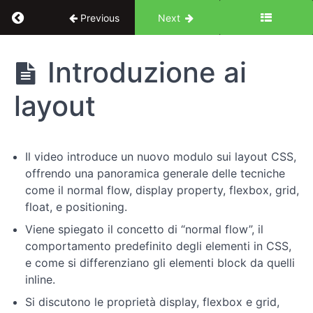
Return to course: Dal design al codice: corso
Previous
Next
Dal
Introduzione ai
design al
codice:
layout
corso
completo
di CSS
Il video introduce un nuovo modulo sui layout CSS,
offrendo una panoramica generale delle tecniche
Introduzione
come il normal flow, display property, flexbox, grid,
float, e positioning.
Concetti
Viene spiegato il concetto di “normal flow”, il
chiave
comportamento predefinito degli elementi in CSS,
e come si differenziano gli elementi block da quelli
Elementi
inline.
di
design
Si discutono le proprietà display, flexbox e grid,