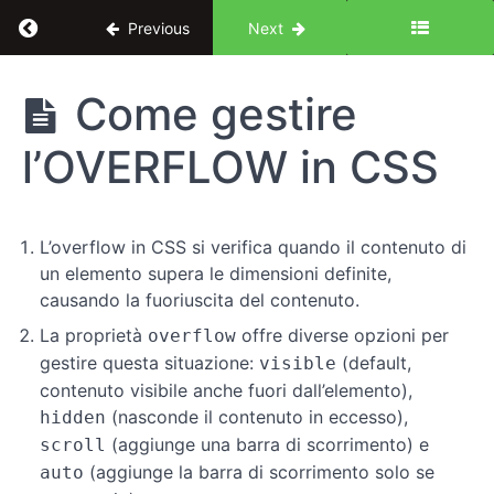
Return to course: Dal design al codice: corso
Previous
Next
Dal
Come gestire
design al
codice:
l’OVERFLOW in CSS
corso
completo
di CSS
L’overflow in CSS si verifica quando il contenuto di
un elemento supera le dimensioni definite,
Introduzione
causando la fuoriuscita del contenuto.
La proprietà
offre diverse opzioni per
overflow
Concetti
gestire questa situazione:
(default,
visible
chiave
contenuto visibile anche fuori dall’elemento),
(nasconde il contenuto in eccesso),
hidden
Elementi
(aggiunge una barra di scorrimento) e
scroll
di
(aggiunge la barra di scorrimento solo se
auto
design