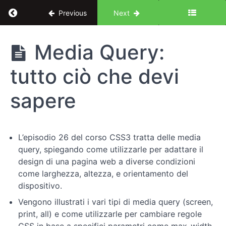
Return to course: Dal design al codice: corso
Previous
Next
Dal
Media Query:
design al
codice:
tutto ciò che devi
corso
completo
di CSS
sapere
Introduzione
L’episodio 26 del corso CSS3 tratta delle media
query, spiegando come utilizzarle per adattare il
Concetti
design di una pagina web a diverse condizioni
chiave
come larghezza, altezza, e orientamento del
dispositivo.
Elementi
Vengono illustrati i vari tipi di media query (screen,
di
print, all) e come utilizzarle per cambiare regole
design