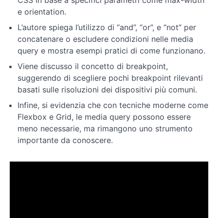
CSS in base a specifici parametri come max-width
e orientation.
Layout
L’autore spiega l’utilizzo di “and”, “or”, e “not” per
concatenare o escludere condizioni nelle media
Responsive
query e mostra esempi pratici di come funzionano.
Design
Viene discusso il concetto di breakpoint,
suggerendo di scegliere pochi breakpoint rilevanti
Conclusione
basati sulle risoluzioni dei dispositivi più comuni.
ed
esercizi
Infine, si evidenzia che con tecniche moderne come
Flexbox e Grid, le media query possono essere
meno necessarie, ma rimangono uno strumento
importante da conoscere.