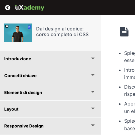
Return to course: Dal design al codice: corso
Dal design al codice:
corso completo di CSS
Spie
Introduzione
esse
Intr
Concetti chiave
imma
Disc
Elementi di design
risp
Appr
Layout
un el
Spie
Responsive Design
base