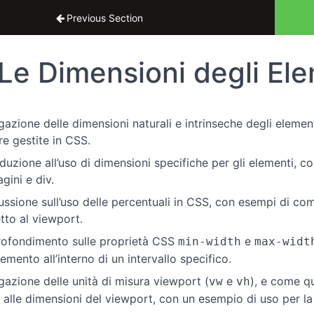
 completo di CSS
Previous Section
Le Dimensioni degli Ele
gazione delle dimensioni naturali e intrinseche degli elem
re gestite in CSS.
oduzione all’uso di dimensioni specifiche per gli elementi, c
gini e div.
ussione sull’uso delle percentuali in CSS, con esempi di com
etto al viewport.
ofondimento sulle proprietà CSS
e
min-width
max-widt
emento all’interno di un intervallo specifico.
gazione delle unità di misura viewport (
e
), e come qu
vw
vh
 alle dimensioni del viewport, con un esempio di uso per la