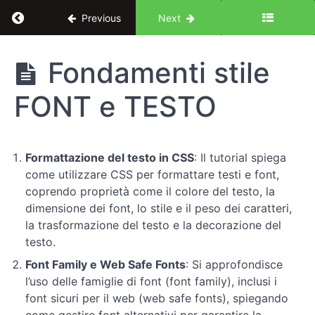
Return to course: Dal design al codice: corso
Previous
Next
Dal
Fondamenti stile
design al
codice:
FONT e TESTO
corso
completo
di CSS
Formattazione del testo in CSS
: Il tutorial spiega
come utilizzare CSS per formattare testi e font,
Introduzione
coprendo proprietà come il colore del testo, la
dimensione dei font, lo stile e il peso dei caratteri,
Concetti
la trasformazione del testo e la decorazione del
chiave
testo.
Font Family e Web Safe Fonts
: Si approfondisce
Elementi
l’uso delle famiglie di font (font family), inclusi i
di
font sicuri per il web (web safe fonts), spiegando
design