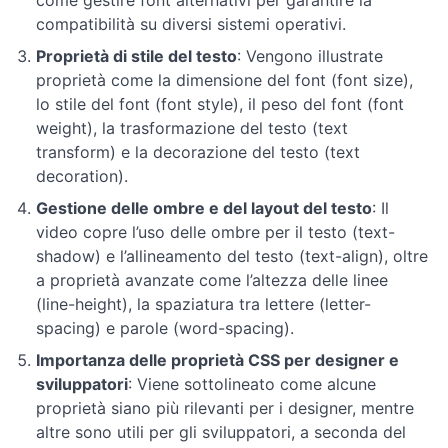
come gestire font alternativi per garantire la
compatibilità su diversi sistemi operativi.
Layout
Proprietà di stile del testo
: Vengono illustrate
proprietà come la dimensione del font (font size),
Responsive
lo stile del font (font style), il peso del font (font
Design
weight), la trasformazione del testo (text
transform) e la decorazione del testo (text
Conclusione
decoration).
ed
Gestione delle ombre e del layout del testo
: Il
esercizi
video copre l’uso delle ombre per il testo (text-
shadow) e l’allineamento del testo (text-align), oltre
a proprietà avanzate come l’altezza delle linee
(line-height), la spaziatura tra lettere (letter-
spacing) e parole (word-spacing).
Importanza delle proprietà CSS per designer e
sviluppatori
: Viene sottolineato come alcune
proprietà siano più rilevanti per i designer, mentre
altre sono utili per gli sviluppatori, a seconda del