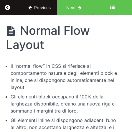
Return to course: Dal design al codice: corso
Previous
Next
Dal
Normal Flow
design al
codice:
Layout
corso
completo
di CSS
Il “normal flow” in CSS si riferisce al
comportamento naturale degli elementi block e
Introduzione
inline, che si dispongono automaticamente nel
layout.
Concetti
Gli elementi block occupano il 100% della
chiave
larghezza disponibile, creano una nuova riga e
sommano i margini tra di loro.
Elementi
Gli elementi inline si dispongono adiacenti l’uno
di
design
all’altro, non accettano larghezza e altezza, e i