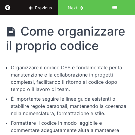
Return to course: Dal design al codice: corso
Previous
Next
Dal
Come organizzare
design al
codice:
il proprio codice
corso
completo
di CSS
Organizzare il codice CSS è fondamentale per la
manutenzione e la collaborazione in progetti
Introduzione
complessi, facilitando il ritorno al codice dopo
tempo o il lavoro di team.
Concetti
È importante seguire le linee guida esistenti o
chiave
stabilire regole personali, mantenendo la coerenza
nella nomenclatura, formattazione e stile.
Elementi
Formattare il codice in modo leggibile e
di
design
commentare adeguatamente aiuta a mantenere