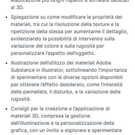
elaborazione più lunghi rispetto a software dedicati
con
al 3D.
Illustrator
Spiegazione su come modificare le proprietà dei
materiali, tra cui la risoluzione della texture e la
Esercitazioni
ripetizione della stessa per aumentarne il dettaglio,
pratiche
evidenziando la possibilità di intervenire sulla
variazione del colore e sulla rugosità per
Tecniche
personalizzare l’aspetto dell’oggetto.
avanzate
Illustrazione dell’utilizzo dei materiali Adobe
Substance in Illustrator, sottolineando l’importanza
Ulteriori
di sperimentare con le diverse opzioni disponibili
approfondimenti
e
per ottenere l’effetto desiderato, come l’intensità
novità
delle pennellate, il disturbo, e la variazione della
rugosità.
Consigli per la creazione e l’applicazione di
materiali 3D, compresa la gestione
dell’illuminazione e la personalizzazione della
grafica, con un invito a esplorare e sperimentare