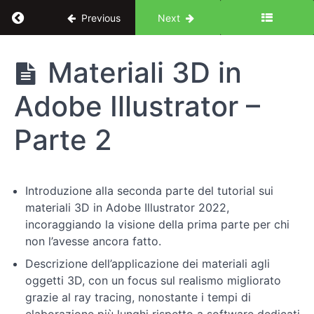
Return to course: Illustrator per UX Design: le 
Previous
Next
Illustrator
Materiali 3D in
per UX
Design:
Adobe Illustrator –
le basi
Parte 2
Introduzione
al
corso
Introduzione alla seconda parte del tutorial sui
materiali 3D in Adobe Illustrator 2022,
Fondamenti
incoraggiando la visione della prima parte per chi
di
non l’avesse ancora fatto.
Illustrator
Descrizione dell’applicazione dei materiali agli
oggetti 3D, con un focus sul realismo migliorato
Pratiche
grazie al ray tracing, nonostante i tempi di
avanzate