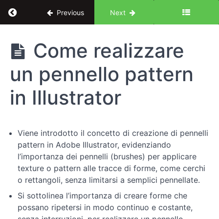
Return to course: Illustrator per UX Design: le 
Previous
Next
Illustrator
Come realizzare
per UX
Design:
un pennello pattern
le basi
in Illustrator
Introduzione
al
corso
Viene introdotto il concetto di creazione di pennelli
pattern in Adobe Illustrator, evidenziando
Fondamenti
l’importanza dei pennelli (brushes) per applicare
di
texture o pattern alle tracce di forme, come cerchi
Illustrator
o rettangoli, senza limitarsi a semplici pennellate.
Si sottolinea l’importanza di creare forme che
Pratiche
possano ripetersi in modo continuo e costante,
avanzate