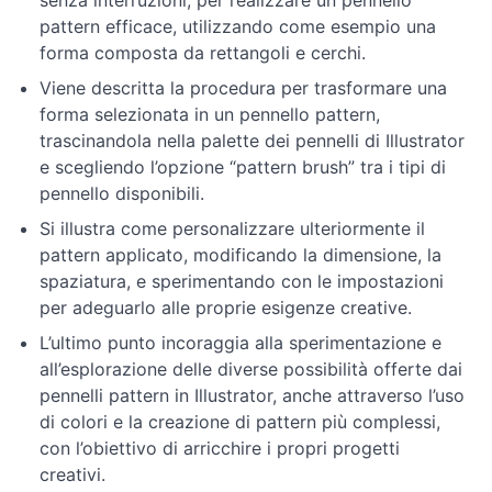
senza interruzioni, per realizzare un pennello
con
pattern efficace, utilizzando come esempio una
Illustrator
forma composta da rettangoli e cerchi.
Viene descritta la procedura per trasformare una
Esercitazioni
forma selezionata in un pennello pattern,
pratiche
trascinandola nella palette dei pennelli di Illustrator
e scegliendo l’opzione “pattern brush” tra i tipi di
Tecniche
pennello disponibili.
avanzate
Si illustra come personalizzare ulteriormente il
pattern applicato, modificando la dimensione, la
Ulteriori
spaziatura, e sperimentando con le impostazioni
approfondimenti
e
per adeguarlo alle proprie esigenze creative.
novità
L’ultimo punto incoraggia alla sperimentazione e
all’esplorazione delle diverse possibilità offerte dai
pennelli pattern in Illustrator, anche attraverso l’uso
di colori e la creazione di pattern più complessi,
con l’obiettivo di arricchire i propri progetti
creativi.