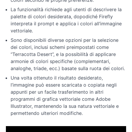
colori secondo le proprie preferenze.
con
Illustrator
La funzionalità richiede agli utenti di descrivere la
palette di colori desiderata, dopodiché Firefly
interpreta il prompt e applica i colori all’immagine
Esercitazioni
vettoriale.
pratiche
Sono disponibili diverse opzioni per la selezione
dei colori, inclusi schemi preimpostati come
Tecniche
avanzate
“Terracotta Desert”, e la possibilità di applicare
armonie di colori specifiche (complementari,
analoghe, triade, ecc.) basate sulla ruota dei colori.
Ulteriori
approfondimenti
Una volta ottenuto il risultato desiderato,
e
l’immagine può essere scaricata o copiata negli
novità
appunti per un facile trasferimento in altri
programmi di grafica vettoriale come Adobe
Illustrator, mantenendo la sua natura vettoriale e
permettendo ulteriori modifiche.