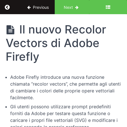
Return to course: Illustrator per UX Design: le 
Previous
Next
Illustrator
Il nuovo Recolor
per UX
Design:
Vectors di Adobe
le basi
Firefly
Introduzione
al
corso
Adobe Firefly introduce una nuova funzione
chiamata “recolor vectors”, che permette agli utenti
Fondamenti
di cambiare i colori delle proprie opere vettoriali
di
facilmente.
Illustrator
Gli utenti possono utilizzare prompt predefiniti
forniti da Adobe per testare questa funzione o
Pratiche
caricare i propri file vettoriali (SVG) e modificare i
avanzate