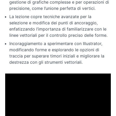
con
gestione di grafiche complesse e per operazioni di
Illustrator
precisione, come l’unione perfetta di vertici.
La lezione copre tecniche avanzate per la
Esercitazioni
selezione e modifica dei punti di ancoraggio,
pratiche
enfatizzando l’importanza di familiarizzare con le
linee vettoriali per il controllo preciso delle forme.
Tecniche
Incoraggiamento a sperimentare con Illustrator,
avanzate
modificando forme e esplorando le opzioni di
traccia per superare timori iniziali e migliorare la
Ulteriori
destrezza con gli strumenti vettoriali.
approfondimenti
e
novità