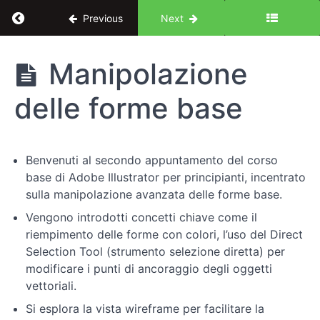
Return to course: Illustrator per UX Design: le 
Previous
Next
Illustrator
Manipolazione
per UX
Design:
delle forme base
le basi
Introduzione
Benvenuti al secondo appuntamento del corso
al
base di Adobe Illustrator per principianti, incentrato
corso
sulla manipolazione avanzata delle forme base.
Vengono introdotti concetti chiave come il
Fondamenti
riempimento delle forme con colori, l’uso del Direct
di
Selection Tool (strumento selezione diretta) per
Illustrator
modificare i punti di ancoraggio degli oggetti
vettoriali.
Pratiche
Si esplora la vista wireframe per facilitare la
avanzate