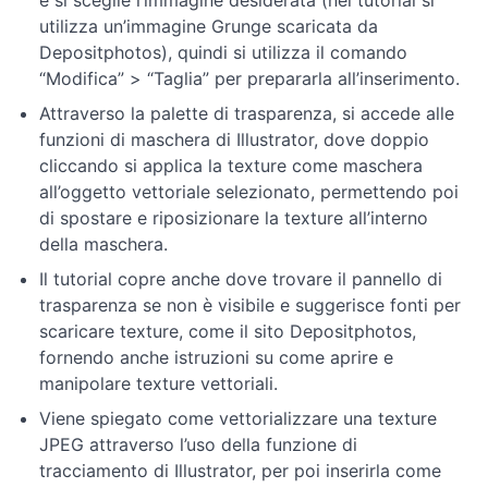
e si sceglie l’immagine desiderata (nel tutorial si
con
utilizza un’immagine Grunge scaricata da
Illustrator
Depositphotos), quindi si utilizza il comando
“Modifica” > “Taglia” per prepararla all’inserimento.
Esercitazioni
Attraverso la palette di trasparenza, si accede alle
pratiche
funzioni di maschera di Illustrator, dove doppio
cliccando si applica la texture come maschera
Tecniche
all’oggetto vettoriale selezionato, permettendo poi
avanzate
di spostare e riposizionare la texture all’interno
della maschera.
Ulteriori
Il tutorial copre anche dove trovare il pannello di
approfondimenti
e
trasparenza se non è visibile e suggerisce fonti per
novità
scaricare texture, come il sito Depositphotos,
fornendo anche istruzioni su come aprire e
manipolare texture vettoriali.
Viene spiegato come vettorializzare una texture
JPEG attraverso l’uso della funzione di
tracciamento di Illustrator, per poi inserirla come