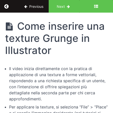
Return to course: Illustrator per UX Design: le 
Previous
Next
Illustrator
Come inserire una
per UX
Design:
texture Grunge in
le basi
Illustrator
Introduzione
al
corso
Il video inizia direttamente con la pratica di
applicazione di una texture a forme vettoriali,
Fondamenti
rispondendo a una richiesta specifica di un utente,
di
con l’intenzione di offrire spiegazioni più
Illustrator
dettagliate nella seconda parte per chi cerca
approfondimenti.
Pratiche
Per applicare la texture, si seleziona “File” > “Place”
avanzate