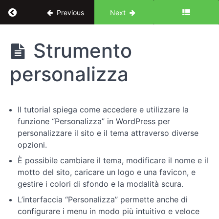
Return to course: Da design a sviluppo: tutor
Previous
Next
Da design
Strumento
a sviluppo:
tutorial
personalizza
completo
Wordpress
Il tutorial spiega come accedere e utilizzare la
Introduzione
funzione “Personalizza” in WordPress per
personalizzare il sito e il tema attraverso diverse
Impostiamo
opzioni.
il
È possibile cambiare il tema, modificare il nome e il
nostro
motto del sito, caricare un logo e una favicon, e
sito
gestire i colori di sfondo e la modalità scura.
L’interfaccia “Personalizza” permette anche di
Gestione
configurare i menu in modo più intuitivo e veloce
degli