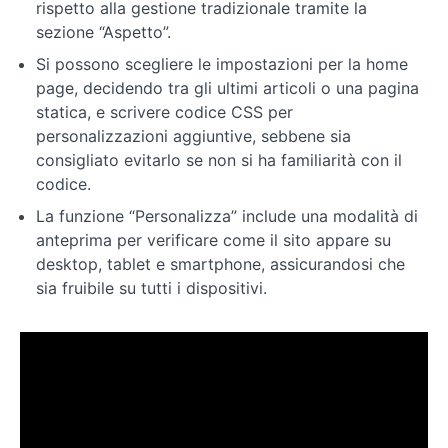
utenti
rispetto alla gestione tradizionale tramite la
e
sezione “Aspetto”.
altre
Si possono scegliere le impostazioni per la home
impostazioni
page, decidendo tra gli ultimi articoli o una pagina
statica, e scrivere codice CSS per
Plugin
personalizzazioni aggiuntive, sebbene sia
per
consigliato evitarlo se non si ha familiarità con il
personalizzare
codice.
e
analizzare
La funzione “Personalizza” include una modalità di
anteprima per verificare come il sito appare su
desktop, tablet e smartphone, assicurandosi che
Impostazioni
avanzate
sia fruibile su tutti i dispositivi.
Wordpress