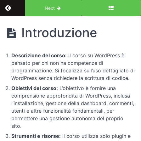
Return to course: Da design a sviluppo: tutor
Next
Da design
Introduzione
a sviluppo:
tutorial
completo
Wordpress
Descrizione del corso:
Il corso su WordPress è
pensato per chi non ha competenze di
programmazione. Si focalizza sull’uso dettagliato di
Introduzione
WordPress senza richiedere la scrittura di codice.
Obiettivi del corso:
L’obiettivo è fornire una
Impostiamo
comprensione approfondita di WordPress, inclusa
il
l’installazione, gestione della dashboard, commenti,
nostro
utenti e altre funzionalità fondamentali, per
sito
permettere una gestione autonoma del proprio
sito.
Gestione
Strumenti e risorse:
Il corso utilizza solo plugin e
degli