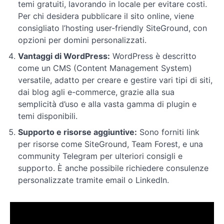
utenti
temi gratuiti, lavorando in locale per evitare costi.
e
Per chi desidera pubblicare il sito online, viene
altre
consigliato l’hosting user-friendly SiteGround, con
impostazioni
opzioni per domini personalizzati.
Vantaggi di WordPress:
WordPress è descritto
Plugin
come un CMS (Content Management System)
per
versatile, adatto per creare e gestire vari tipi di siti,
personalizzare
dai blog agli e-commerce, grazie alla sua
e
semplicità d’uso e alla vasta gamma di plugin e
analizzare
temi disponibili.
Supporto e risorse aggiuntive:
Sono forniti link
Impostazioni
avanzate
per risorse come SiteGround, Team Forest, e una
Wordpress
community Telegram per ulteriori consigli e
supporto. È anche possibile richiedere consulenze
personalizzate tramite email o LinkedIn.