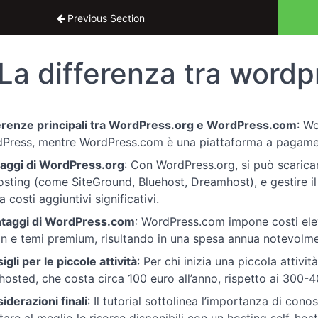
ial completo WordPress
Previous Section
La differenza tra wordp
erenze principali tra WordPress.org e WordPress.com
: Wo
Press, mentre WordPress.com è una piattaforma a pagamento
aggi di WordPress.org
: Con WordPress.org, si può scarica
osting (come SiteGround, Bluehost, Dreamhost), e gestire il 
 costi aggiuntivi significativi.
taggi di WordPress.com
: WordPress.com impone costi eleva
in e temi premium, risultando in una spesa annua notevolme
gli per le piccole attività
: Per chi inizia una piccola attivit
-hosted, che costa circa 100 euro all’anno, rispetto ai 300
iderazioni finali
: Il tutorial sottolinea l’importanza di cono