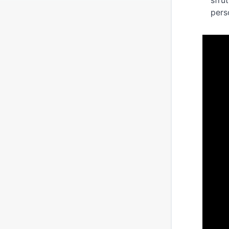
sfru
pers