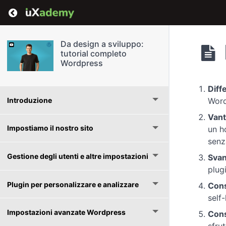
Return to course: Da design a sviluppo: tutor
Da design a sviluppo:
tutorial completo
Wordpress
Diff
Introduzione
Word
Vant
Impostiamo il nostro sito
un h
senza
Gestione degli utenti e altre impostazioni
Svan
plug
Plugin per personalizzare e analizzare
Consi
self
Impostazioni avanzate Wordpress
Cons