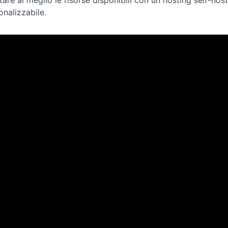
ttare al meglio le risorse disponibili con un hosting self-
onalizzabile.