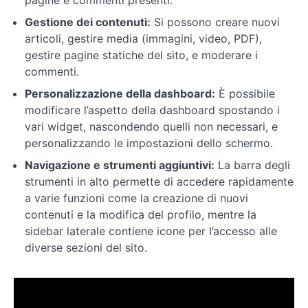
pagine e commenti presenti.
utenti
e
Gestione dei contenuti:
Si possono creare nuovi
altre
articoli, gestire media (immagini, video, PDF),
impostazioni
gestire pagine statiche del sito, e moderare i
commenti.
Plugin
Personalizzazione della dashboard:
È possibile
per
modificare l’aspetto della dashboard spostando i
personalizzare
vari widget, nascondendo quelli non necessari, e
e
personalizzando le impostazioni dello schermo.
analizzare
Navigazione e strumenti aggiuntivi:
La barra degli
strumenti in alto permette di accedere rapidamente
Impostazioni
avanzate
a varie funzioni come la creazione di nuovi
Wordpress
contenuti e la modifica del profilo, mentre la
sidebar laterale contiene icone per l’accesso alle
diverse sezioni del sito.