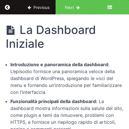
Return to course: Da design a sviluppo: tutor
Previous
Next
Da design
La Dashboard
a sviluppo:
tutorial
Iniziale
completo
Wordpress
Introduzione e panoramica della dashboard:
Introduzione
L’episodio fornisce una panoramica veloce della
dashboard di WordPress, spiegando le voci del
Impostiamo
menu e fornendo un’introduzione per familiarizzare
il
con l’interfaccia.
nostro
Funzionalità principali della dashboard:
La
sito
dashboard mostra informazioni sulla salute del sito,
come plugin e temi da rimuovere, problemi con
Gestione
HTTPS, e fornisce un riepilogo rapido di articoli,
degli