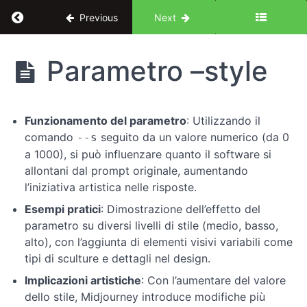
Return to course: Midjourney: l’evoluzione de
Previous
Next
Midjourney:
Parametro –style
l'evoluzione
del Design
UX
Funzionamento del parametro
: Utilizzando il
comando
seguito da un valore numerico (da 0
--s
Introduzione
a 1000), si può influenzare quanto il software si
allontani dal prompt originale, aumentando
l’iniziativa artistica nelle risposte.
Le
basi
Esempi pratici
: Dimostrazione dell’effetto del
dei
parametro su diversi livelli di stile (medio, basso,
prompt
alto), con l’aggiunta di elementi visivi variabili come
tipi di sculture e dettagli nel design.
Comandi
Implicazioni artistiche
: Con l’aumentare del valore
di
dello stile, Midjourney introduce modifiche più
Midjourney