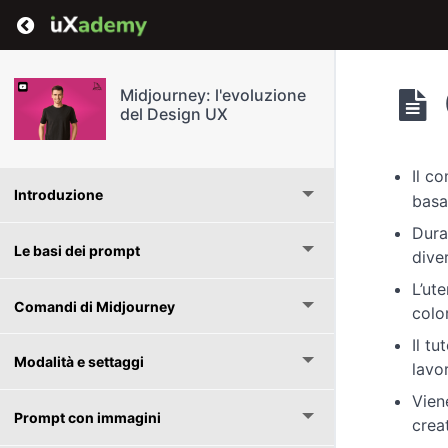
Return to course: Midjourney: l’evoluzione de
Midjourney: l'evoluzione
del Design UX
Il c
Introduzione
basa
Dura
Le basi dei prompt
dive
L’ut
Comandi di Midjourney
colo
Il t
Modalità e settaggi
lavo
Viene
Prompt con immagini
crea