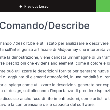
l Design UX
Previous Lesson
Comando/Describe
omando
è utilizzato per analizzare e descrivere
/describe
ta sull’intelligenza artificiale di Midjourney che interpreta 
nte la dimostrazione, viene caricata un’immagine di un tram
rse descrizioni che evidenziano elementi come il colore e lo
ente può utilizzare le descrizioni fornite per generare nuov
ri o l’aggiunta di elementi atmosferici, in una modalità di re
utorial spiega come utilizzare le descrizioni generate per es
ro di design, sottolineando l’importanza di prendere ispiraz
 discusso anche l’uso di riferimenti esterni, come artisti e t
tivo e la comprensione delle capacità del software.