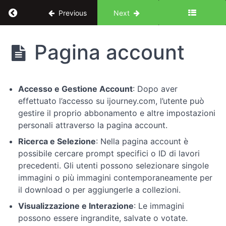
Return to course: Midjourney: l’evoluzione de
Previous
Next
Midjourney:
Pagina account
l'evoluzione
del Design
UX
Accesso e Gestione Account
: Dopo aver
effettuato l’accesso su ijourney.com, l’utente può
Introduzione
gestire il proprio abbonamento e altre impostazioni
personali attraverso la pagina account.
Le
Ricerca e Selezione
: Nella pagina account è
basi
possibile cercare prompt specifici o ID di lavori
dei
precedenti. Gli utenti possono selezionare singole
prompt
immagini o più immagini contemporaneamente per
il download o per aggiungerle a collezioni.
Comandi
Visualizzazione e Interazione
: Le immagini
di
possono essere ingrandite, salvate o votate.
Midjourney