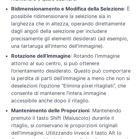
Ridimensionamento e Modifica della Selezione
: È
Tecniche
possibile ridimensionare la selezione sia in
di
larghezza che in altezza, operando direttamente
ritocco
dagli angoli della selezione per includere
e
precisamente gli elementi desiderati (ad esempio,
correzione
una tartaruga all’interno dell’immagine).
Rotazione dell’Immagine
: Rotando l’immagine
Avanzamento
nell'editing
attorno al suo centro, si può ottenere
e
l’orientamento desiderato. Questo può comportare
manipolazione
la perdita di parti dell’immagine a meno che non si
delle
deselezioni l’opzione “Elimina pixel ritagliati”, che
immagini
consente di mantenere l’intera immagine
accessibile anche dopo il ritaglio.
Tecniche
Mantenimento delle Proporzioni
: Mantenendo
di
premuto il tasto Shift (Maiuscolo) durante il
editing
avanzate
ritaglio, si conservano le proporzioni originali
dell’immagine. Utilizzando invece il tasto Alt (o