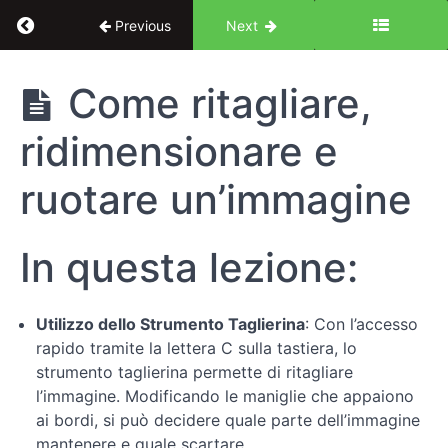
Return to course: Introduzione a Photoshop pe
Previous
Next
Introduzione
Come ritagliare,
a Photoshop
per Designer
ridimensionare e
UX/UI: le
basi
ruotare un’immagine
Introduzione
In questa lezione:
Conosciamo
Photoshop
Utilizzo dello Strumento Taglierina
: Con l’accesso
rapido tramite la lettera C sulla tastiera, lo
Fondamenti
strumento taglierina permette di ritagliare
dell'editing
l’immagine. Modificando le maniglie che appaiono
di
ai bordi, si può decidere quale parte dell’immagine
base
mantenere e quale scartare.