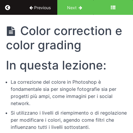
Return to course: Introduzione a Photoshop pe
Previous
Next
Introduzione
Color correction e
a Photoshop
per Designer
color grading
UX/UI: le
basi
In questa lezione:
Introduzione
La correzione del colore in Photoshop è
Conosciamo
fondamentale sia per singole fotografie sia per
Photoshop
progetti più ampi, come immagini per i social
network.
Fondamenti
Si utilizzano i livelli di riempimento o di regolazione
dell'editing
per modificare i colori, agendo come filtri che
di
influenzano tutti i livelli sottostanti.
base