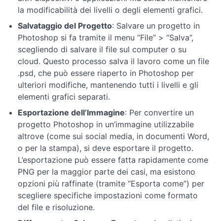
la modificabilità dei livelli o degli elementi grafici.
Tecniche
Salvataggio del Progetto
: Salvare un progetto in
di
Photoshop si fa tramite il menu “File” > “Salva”,
ritocco
scegliendo di salvare il file sul computer o su
e
cloud. Questo processo salva il lavoro come un file
correzione
.psd, che può essere riaperto in Photoshop per
ulteriori modifiche, mantenendo tutti i livelli e gli
Avanzamento
elementi grafici separati.
nell'editing
e
Esportazione dell’Immagine
: Per convertire un
manipolazione
progetto Photoshop in un’immagine utilizzabile
delle
altrove (come sui social media, in documenti Word,
immagini
o per la stampa), si deve esportare il progetto.
L’esportazione può essere fatta rapidamente come
Tecniche
PNG per la maggior parte dei casi, ma esistono
di
opzioni più raffinate (tramite “Esporta come”) per
editing
scegliere specifiche impostazioni come formato
avanzate
del file e risoluzione.