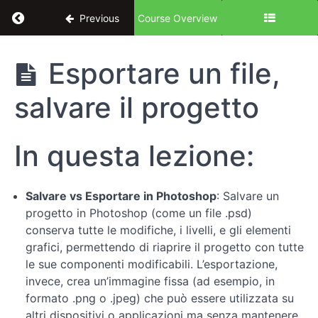
Return to course: Introduzione a Photoshop pe
Previous
Course Overview
Introduzione
Esportare un file,
a Photoshop
per Designer
salvare il progetto
UX/UI: le
basi
In questa lezione:
Introduzione
Salvare vs Esportare in Photoshop
: Salvare un
Conosciamo
progetto in Photoshop (come un file .psd)
Photoshop
conserva tutte le modifiche, i livelli, e gli elementi
grafici, permettendo di riaprire il progetto con tutte
Fondamenti
le sue componenti modificabili. L’esportazione,
dell'editing
invece, crea un’immagine fissa (ad esempio, in
di
formato .png o .jpeg) che può essere utilizzata su
base
altri dispositivi o applicazioni ma senza mantenere