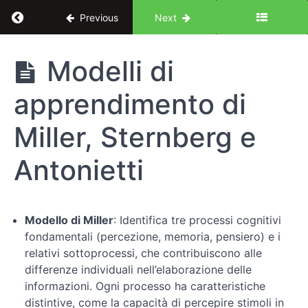
Return to course: Interazione uomo-macchina e
Previous
Next
Interazione
Modelli di
uomo-
macchina
apprendimento di
e
psicologia
cognitiva:
Miller, Sternberg e
un
approccio
Antonietti
centrato
sull'utente
Modello di Miller
: Identifica tre processi cognitivi
Introduzione
fondamentali (percezione, memoria, pensiero) e i
relativi sottoprocessi, che contribuiscono alle
Fondamenti
differenze individuali nell’elaborazione delle
di
informazioni. Ogni processo ha caratteristiche
psicologia
distintive, come la capacità di percepire stimoli in