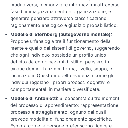
cognitiva
modi diversi, memorizzare informazioni attraverso
fasi di immagazzinamento e organizzazione, e
Comprendere
generare pensiero attraverso classificazione,
gli
ragionamento analogico e giudizio probabilistico.
stili
Modello di Sternberg (autogoverno mentale)
:
cognitivi
Propone un’analogia tra il funzionamento della
mente e quello dei sistemi di governo, suggerendo
Modelli
che ogni individuo possiede un profilo unico
di
definito da combinazioni di stili di pensiero in
apprendimento
cinque domini: funzioni, forma, livello, scopo, e
inclinazioni. Questo modello evidenzia come gli
Valutazione
individui regolano i propri processi cognitivi e
e
comportamentali in maniera diversificata.
decisione
Modello di Antonietti
: Si concentra su tre momenti
del processo di apprendimento: rappresentazione,
Conclusione
processo e atteggiamento, ognuno dei quali
del
corso
prevede modalità di funzionamento specifiche.
Esplora come le persone preferiscono ricevere