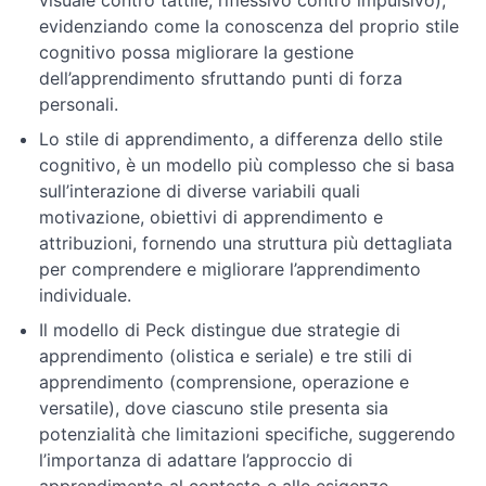
visuale contro tattile, riflessivo contro impulsivo),
cognitiva
evidenziando come la conoscenza del proprio stile
cognitivo possa migliorare la gestione
Comprendere
dell’apprendimento sfruttando punti di forza
gli
personali.
stili
cognitivi
Lo stile di apprendimento, a differenza dello stile
cognitivo, è un modello più complesso che si basa
sull’interazione di diverse variabili quali
Modelli
di
motivazione, obiettivi di apprendimento e
apprendimento
attribuzioni, fornendo una struttura più dettagliata
per comprendere e migliorare l’apprendimento
individuale.
Valutazione
e
Il modello di Peck distingue due strategie di
decisione
apprendimento (olistica e seriale) e tre stili di
apprendimento (comprensione, operazione e
Conclusione
versatile), dove ciascuno stile presenta sia
del
potenzialità che limitazioni specifiche, suggerendo
corso
l’importanza di adattare l’approccio di