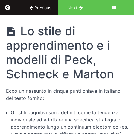
Return to course: Interazione uomo-macchina e
Previous
Next
Interazione
Lo stile di
uomo-
macchina
apprendimento e i
e
psicologia
cognitiva:
modelli di Peck,
un
approccio
Schmeck e Marton
centrato
sull'utente
Ecco un riassunto in cinque punti chiave in italiano
del testo fornito:
Introduzione
Gli stili cognitivi sono definiti come la tendenza
Fondamenti
individuale ad adottare una specifica strategia di
di
apprendimento lungo un continuum dicotomico (es.
psicologia