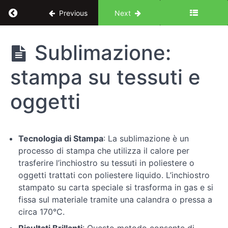
Return to course: I segreti della grafica profes
Previous
Next
I segreti della
Sublimazione:
grafica
professionale
stampa su tessuti e
oggetti
Introduzione
Immagini
Tecnologia di Stampa
: La sublimazione è un
processo di stampa che utilizza il calore per
Introduzione
trasferire l’inchiostro su tessuti in poliestere o
alla
oggetti trattati con poliestere liquido. L’inchiostro
stampa
stampato su carta speciale si trasforma in gas e si
fissa sul materiale tramite una calandra o pressa a
Stampa
circa 170°C.
grafica