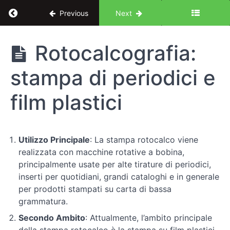
Return to course: I segreti della grafica profes
Previous
Next
I segreti della
Rotocalcografia:
grafica
professionale
stampa di periodici e
film plastici
Introduzione
Immagini
Utilizzo Principale
: La stampa rotocalco viene
realizzata con macchine rotative a bobina,
Introduzione
principalmente usate per alte tirature di periodici,
alla
inserti per quotidiani, grandi cataloghi e in generale
stampa
per prodotti stampati su carta di bassa
grammatura.
Stampa
Secondo Ambito
: Attualmente, l’ambito principale
grafica