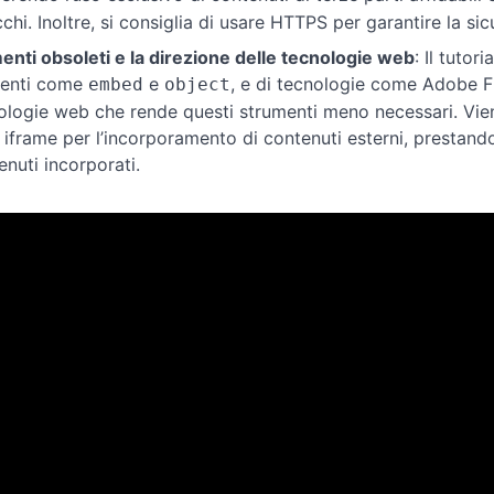
chi. Inoltre, si consiglia di usare HTTPS per garantire la sic
enti obsoleti e la direzione delle tecnologie web
: Il tuto
enti come
e
, e di tecnologie come Adobe Fl
embed
object
ologie web che rende questi strumenti meno necessari. Viene
i iframe per l’incorporamento di contenuti esterni, prestand
enuti incorporati.