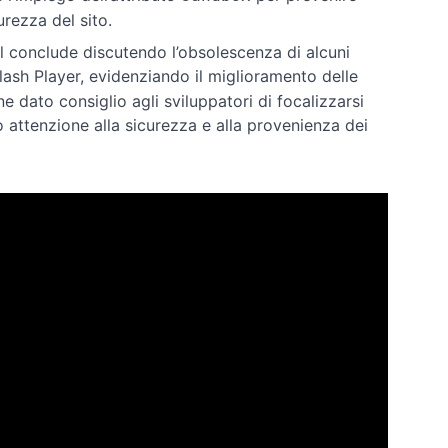
urezza del sito.
rial conclude discutendo l’obsolescenza di alcuni
ash Player, evidenziando il miglioramento delle
 dato consiglio agli sviluppatori di focalizzarsi
o attenzione alla sicurezza e alla provenienza dei