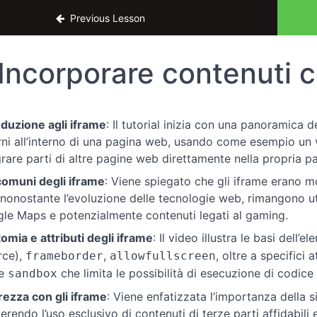
amenti di HTML per UX Designers
Previous Lesson
Incorporare contenuti c
oduzione agli iframe
: Il tutorial inizia con una panoramica
rni all’interno di una pagina web, usando come esempio un
grare parti di altre pagine web direttamente nella propria p
comuni degli iframe
: Viene spiegato che gli iframe erano mo
 nonostante l’evoluzione delle tecnologie web, rimangono u
le Maps e potenzialmente contenuti legati al gaming.
omia e attributi degli iframe
: Il video illustra le basi dell
rce),
,
, oltre a specifici 
frameborder
allowfullscreen
e
che limita le possibilità di esecuzione di codic
sandbox
rezza con gli iframe
: Viene enfatizzata l’importanza della s
erendo l’uso esclusivo di contenuti di terze parti affidabili 