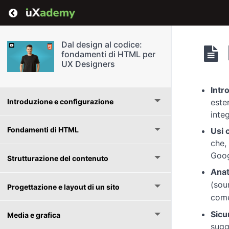
Return to course: Dal design al codice: fond
Dal design al codice:
fondamenti di HTML per
UX Designers
Intr
Introduzione e configurazione
este
inte
Fondamenti di HTML
Usi 
che,
Goog
Strutturazione del contenuto
Anat
(sou
Progettazione e layout di un sito
com
Sicu
Media e grafica
sugg