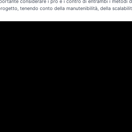
portante considerare i pro e i contro di entrambi i metodi d
rogetto, tenendo conto della manutenibilità, della scalabilità, 