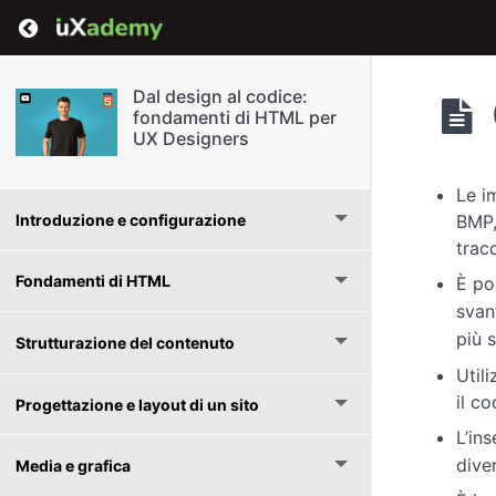
Return to course: Dal design al codice: fond
Dal design al codice:
fondamenti di HTML per
UX Designers
Le i
Introduzione e configurazione
BMP,
tracc
Fondamenti di HTML
È po
svan
più 
Strutturazione del contenuto
Util
il c
Progettazione e layout di un sito
L’in
dive
Media e grafica