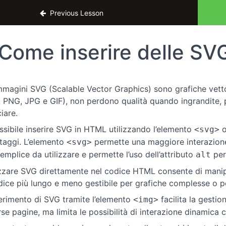
amenti di HTML per UX Designers
Previous Lesson
Come inserire delle SVG
mmagini SVG (Scalable Vector Graphics) sono grafiche vettor
 PNG, JPG e GIF), non perdono qualità quando ingrandite, 
iare.
ssibile inserire SVG in HTML utilizzando l’elemento
o
<svg>
taggi. L’elemento
permette una maggiore interazion
<svg>
semplice da utilizzare e permette l’uso dell’attributo
per 
alt
izzare SVG direttamente nel codice HTML consente di mani
odice più lungo e meno gestibile per grafiche complesse o pe
serimento di SVG tramite l’elemento
facilita la gestio
<img>
rse pagine, ma limita le possibilità di interazione dinamica 