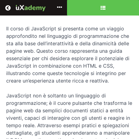
Return to all courses
Il corso di JavaScript si presenta come un viaggio
Corso
approfondito nel linguaggio di programmazione che
di
sta alla base dell’interattività e della dinamicità delle
pagine web. Questo corso rappresenta una guida
sviluppo
essenziale per chi desidera esplorare il potenziale di
Front-
JavaScript in combinazione con HTML e CSS,
illustrando come queste tecnologie si integrino per
End
creare un’esperienza utente ricca e reattiva.
con
JavaScript non è soltanto un linguaggio di
Java
programmazione; è il cuore pulsante che trasforma le
pagine web da semplici documenti statici a entità
Script
viventi, capaci di interagire con gli utenti e reagire in
tempo reale. Attraverso esempi pratici e spiegazioni
dettagliate, gli studenti apprenderanno a manipolare