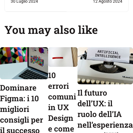
30 Luglio 2024
12 Agosto 2024
inclusivo:
migliori
progettare
consigli per il
You may also like
per tutti
successo di
un Design
System
10
errori
Dominare
Il futuro
comuni
Figma: i 10
dell’UX: il
in UX
migliori
ruolo dell’IA
Design
consigli per
nell’esperienza
e come
il successo