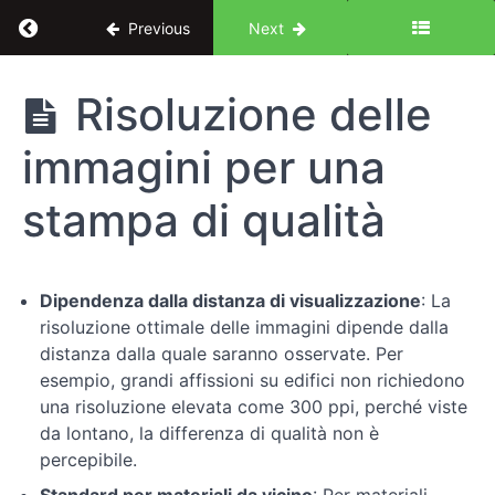
Return to course: I segreti della grafica profes
Previous
Next
I segreti della
Risoluzione delle
grafica
professionale
immagini per una
stampa di qualità
Introduzione
Immagini
Dipendenza dalla distanza di visualizzazione
: La
risoluzione ottimale delle immagini dipende dalla
Introduzione
distanza dalla quale saranno osservate. Per
alla
esempio, grandi affissioni su edifici non richiedono
stampa
una risoluzione elevata come 300 ppi, perché viste
da lontano, la differenza di qualità non è
Stampa
percepibile.
grafica