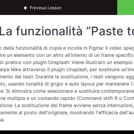
 le tue idee in siti web Pro
Previous Lesson
La funzionalità “Paste 
o della funzionalità di copia e incolla in Figma: Il video sp
uire un elemento con un altro all'interno di un frame specif
o pratico con plugin Unsplash: Viene illustrato un esempio pr
arpa Nike attraverso il plugin Unsplash, per sostituire un'i
mento dei testi: Durante la sostituzione, i testi vengono ag
to, usando tonalità di grigio e auto layout per mantenere l'
me: Si dimostra come selezionare e sostituire contemporanea
one multipla e un comando rapido (Command shift R o Control
zione: La sostituzione dei frame avviene senza interruzioni,
amente al posto dell'originale, mostrando l'efficacia dell'a
ma.