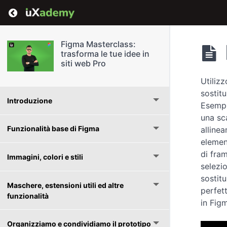
Return to course: Figma Masterclass: trasforma
Figma Masterclass:
trasforma le tue idee in
siti web Pro
Utilizz
sostit
Introduzione
Esempi
una sc
Funzionalità base di Figma
allinea
elemen
di fra
Immagini, colori e stili
selezi
sostitu
Maschere, estensioni utili ed altre
perfett
funzionalità
in Fig
Organizziamo e condividiamo il prototipo