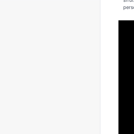
sfru
pers