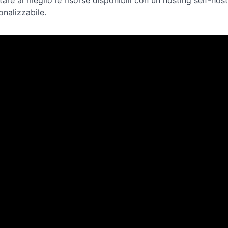
ttare al meglio le risorse disponibili con un hosting self-
onalizzabile.