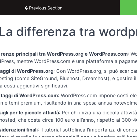
ial completo WordPress
Previous Section
La differenza tra wordp
erenze principali tra WordPress.org e WordPress.com
: Wo
Press, mentre WordPress.com è una piattaforma a pagamento
aggi di WordPress.org
: Con WordPress.org, si può scarica
osting (come SiteGround, Bluehost, Dreamhost), e gestire il 
 costi aggiuntivi significativi.
taggi di WordPress.com
: WordPress.com impone costi eleva
in e temi premium, risultando in una spesa annua notevolme
gli per le piccole attività
: Per chi inizia una piccola attivit
-hosted, che costa circa 100 euro all’anno, rispetto ai 300
iderazioni finali
: Il tutorial sottolinea l’importanza di cono