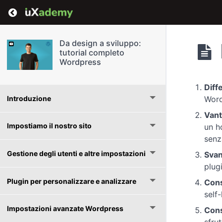
Return to course: Da design a sviluppo: tutor
Da design a sviluppo:
tutorial completo
Wordpress
Diff
Introduzione
Word
Vant
Impostiamo il nostro sito
un h
senza
Gestione degli utenti e altre impostazioni
Svan
plug
Plugin per personalizzare e analizzare
Consi
self
Impostazioni avanzate Wordpress
Cons