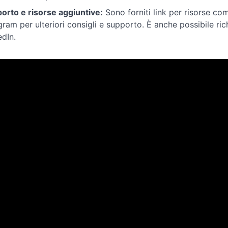
orto e risorse aggiuntive:
Sono forniti link per risorse c
gram per ulteriori consigli e supporto. È anche possibile ri
edIn.