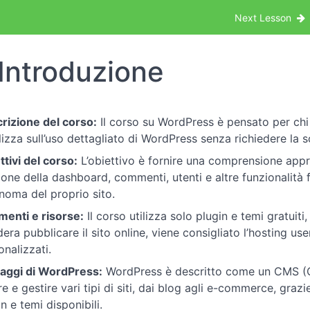
ial completo WordPress
Next Lesson
Introduzione
rizione del corso:
Il corso su WordPress è pensato per ch
lizza sull’uso dettagliato di WordPress senza richiedere la sc
ttivi del corso:
L’obiettivo è fornire una comprensione appro
ione della dashboard, commenti, utenti e altre funzionalità
noma del proprio sito.
menti e risorse:
Il corso utilizza solo plugin e temi gratuiti
dera pubblicare il sito online, viene consigliato l’hosting u
onalizzati.
aggi di WordPress:
WordPress è descritto come un CMS (C
re e gestire vari tipi di siti, dai blog agli e-commerce, graz
n e temi disponibili.