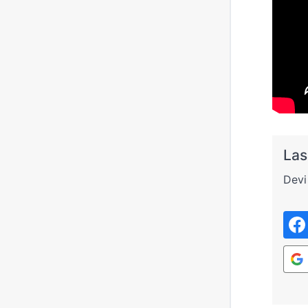
Las
Devi