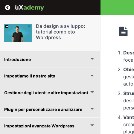
Return to course: Da design a sviluppo: tutor
Da design a sviluppo:
tutorial completo
Wordpress
Desc
Introduzione
foca
Obie
Impostiamo il nostro sito
gest
auto
Gestione degli utenti e altre impostazioni
Stru
desi
pers
Plugin per personalizzare e analizzare
Vant
crea
Impostazioni avanzate Wordpress
plugi