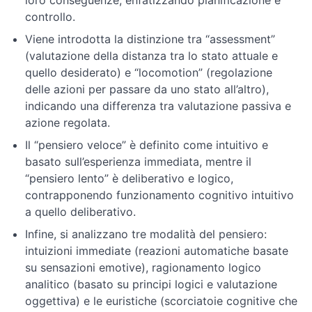
loro conseguenze, enfatizzando pianificazione e
cognitiva
controllo.
Viene introdotta la distinzione tra “assessment”
Comprendere
gli
(valutazione della distanza tra lo stato attuale e
stili
quello desiderato) e “locomotion” (regolazione
cognitivi
delle azioni per passare da uno stato all’altro),
indicando una differenza tra valutazione passiva e
azione regolata.
Modelli
di
Il “pensiero veloce” è definito come intuitivo e
apprendimento
basato sull’esperienza immediata, mentre il
“pensiero lento” è deliberativo e logico,
Valutazione
contrapponendo funzionamento cognitivo intuitivo
e
a quello deliberativo.
decisione
Infine, si analizzano tre modalità del pensiero:
intuizioni immediate (reazioni automatiche basate
Conclusione
su sensazioni emotive), ragionamento logico
del
analitico (basato su principi logici e valutazione
corso
oggettiva) e le euristiche (scorciatoie cognitive che