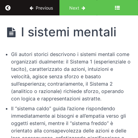
Return to course: Interazione uomo-macchina e
Previous
Next
Interazione
I sistemi mentali
uomo-
macchina
e
psicologia
Gli autori storici descrivono i sistemi mentali come
cognitiva:
organizzati dualmente: il Sistema 1 (esperienziale o
un
approccio
tacito), caratterizzato da azioni, intuizioni e
centrato
velocità, agisce senza sforzo e basato
sull'utente
sull’esperienza; contrariamente, il Sistema 2
(analitico o razionale) richiede sforzo, operando
con logica e rappresentazioni astratte.
Introduzione
Il “sistema caldo” guida l’azione rispondendo
immediatamente ai bisogni e all’empatia verso gli
Fondamenti
oggetti esterni, mentre il “sistema freddo” è
di
orientato alla consapevolezza delle azioni e delle
psicologia