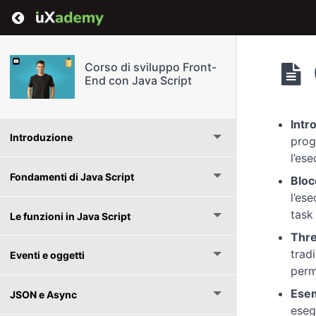
Return to course: Corso di sviluppo Front-End
Corso di sviluppo Front-
End con Java Script
Intr
Introduzione
prog
l’es
Fondamenti di Java Script
Bloc
l’es
task
Le funzioni in Java Script
Thre
trad
Eventi e oggetti
perm
Esem
JSON e Async
eseg