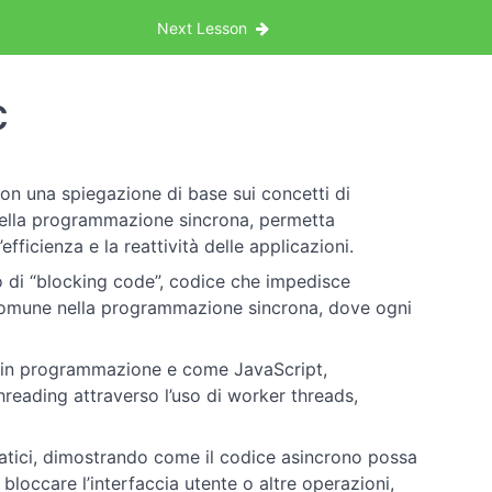
Next Lesson
c
ia con una spiegazione di base sui concetti di
ella programmazione sincrona, permetta
fficienza e la reattività delle applicazioni.
to di “blocking code”, codice che impedisce
è comune nella programmazione sincrona, dove ogni
ad in programmazione e come JavaScript,
hreading attraverso l’uso di worker threads,
ratici, dimostrando come il codice asincrono possa
loccare l’interfaccia utente o altre operazioni,