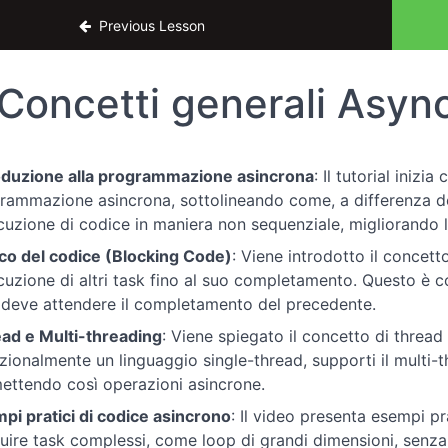
 con Java Script
Previous Lesson
Concetti generali Asyn
oduzione alla programmazione asincrona
: Il tutorial iniz
rammazione asincrona, sottolineando come, a differenza d
ecuzione di codice in maniera non sequenziale, migliorando l’e
co del codice (Blocking Code)
: Viene introdotto il concet
ecuzione di altri task fino al suo completamento. Questo 
 deve attendere il completamento del precedente.
ad e Multi-threading
: Viene spiegato il concetto di thre
izionalmente un linguaggio single-thread, supporti il multi-t
ettendo così operazioni asincrone.
pi pratici di codice asincrono
: Il video presenta esempi p
uire task complessi, come loop di grandi dimensioni, senza b