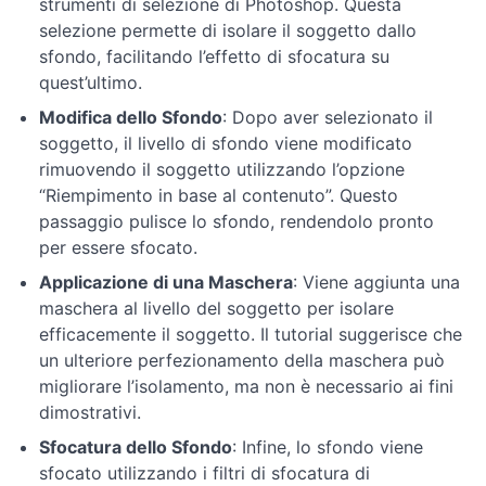
strumenti di selezione di Photoshop. Questa
selezione permette di isolare il soggetto dallo
Tecniche
sfondo, facilitando l’effetto di sfocatura su
di
quest’ultimo.
ritocco
e
Modifica dello Sfondo
: Dopo aver selezionato il
correzione
soggetto, il livello di sfondo viene modificato
rimuovendo il soggetto utilizzando l’opzione
“Riempimento in base al contenuto”. Questo
Avanzamento
nell'editing
passaggio pulisce lo sfondo, rendendolo pronto
e
per essere sfocato.
manipolazione
Applicazione di una Maschera
: Viene aggiunta una
delle
maschera al livello del soggetto per isolare
immagini
efficacemente il soggetto. Il tutorial suggerisce che
un ulteriore perfezionamento della maschera può
Tecniche
migliorare l’isolamento, ma non è necessario ai fini
di
dimostrativi.
editing
avanzate
Sfocatura dello Sfondo
: Infine, lo sfondo viene
sfocato utilizzando i filtri di sfocatura di