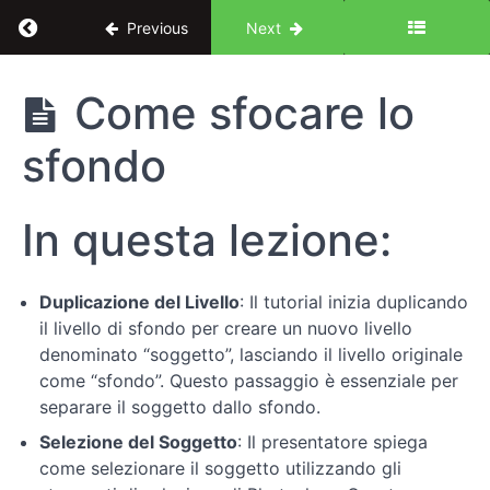
Return to course: Introduzione a Photoshop pe
Previous
Next
Introduzione
Come sfocare lo
a Photoshop
per Designer
sfondo
UX/UI: le
basi
In questa lezione:
Introduzione
Duplicazione del Livello
: Il tutorial inizia duplicando
Conosciamo
il livello di sfondo per creare un nuovo livello
Photoshop
denominato “soggetto”, lasciando il livello originale
come “sfondo”. Questo passaggio è essenziale per
Fondamenti
separare il soggetto dallo sfondo.
dell'editing
Selezione del Soggetto
: Il presentatore spiega
di
come selezionare il soggetto utilizzando gli
base