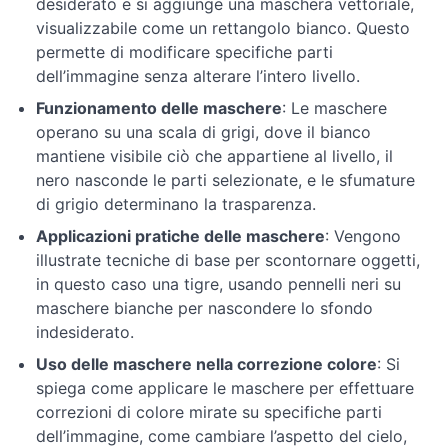
desiderato e si aggiunge una maschera vettoriale,
visualizzabile come un rettangolo bianco. Questo
Tecniche
permette di modificare specifiche parti
di
dell’immagine senza alterare l’intero livello.
ritocco
e
Funzionamento delle maschere
: Le maschere
correzione
operano su una scala di grigi, dove il bianco
mantiene visibile ciò che appartiene al livello, il
nero nasconde le parti selezionate, e le sfumature
Avanzamento
nell'editing
di grigio determinano la trasparenza.
e
Applicazioni pratiche delle maschere
: Vengono
manipolazione
illustrate tecniche di base per scontornare oggetti,
delle
in questo caso una tigre, usando pennelli neri su
immagini
maschere bianche per nascondere lo sfondo
indesiderato.
Tecniche
di
Uso delle maschere nella correzione colore
: Si
editing
spiega come applicare le maschere per effettuare
avanzate
correzioni di colore mirate su specifiche parti
dell’immagine, come cambiare l’aspetto del cielo,