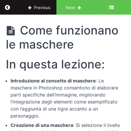
Return to course: Introduzione a Photoshop pe
Previous
Next
Introduzione
Come funzionano
a Photoshop
per Designer
le maschere
UX/UI: le
basi
In questa lezione:
Introduzione
Introduzione al concetto di maschere
: Le
Conosciamo
maschere in Photoshop consentono di elaborare
Photoshop
parti specifiche dell’immagine, migliorando
l’integrazione degli elementi come esemplificato
Fondamenti
con l’aggiunta di una tigre accanto a un
dell'editing
personaggio.
di
Creazione di una maschera
: Si seleziona il livello
base