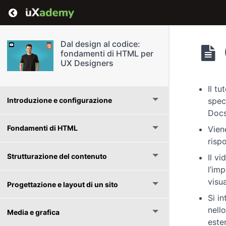
Return to course: Dal design al codice: fond
Dal design al codice:
fondamenti di HTML per
UX Designers
Il t
Introduzione e configurazione
spec
Docs
Fondamenti di HTML
Vien
risp
Strutturazione del contenuto
Il v
l’im
visu
Progettazione e layout di un sito
Si i
nell
Media e grafica
este