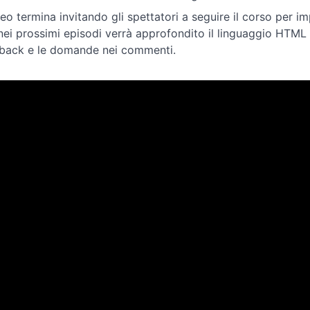
ideo termina invitando gli spettatori a seguire il corso pe
nei prossimi episodi verrà approfondito il linguaggio HTML
back e le domande nei commenti.