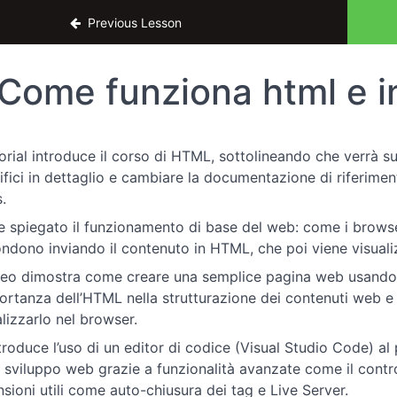
amenti di HTML per UX Designers
Previous Lesson
Come funziona html e in
utorial introduce il corso di HTML, sottolineando che verrà s
ifici in dettaglio e cambiare la documentazione di riferime
.
e spiegato il funzionamento di base del web: come i browse
ondono inviando il contenuto in HTML, che poi viene visuali
ideo dimostra come creare una semplice pagina web usando so
portanza dell’HTML nella strutturazione dei contenuti web e
alizzarlo nel browser.
ntroduce l’uso di un editor di codice (Visual Studio Code) al 
o sviluppo web grazie a funzionalità avanzate come il control
nsioni utili come auto-chiusura dei tag e Live Server.