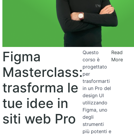
Figma
Questo
Read
corso è
More
progettato
Masterclass:
per
trasformarti
trasforma le
in un Pro del
design UI
tue idee in
utilizzando
Figma, uno
siti web Pro
degli
strumenti
più potenti e