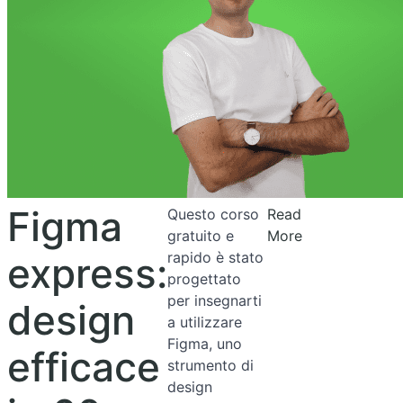
Figma
Questo corso
Read
gratuito e
More
rapido è stato
express:
progettato
per insegnarti
design
a utilizzare
Figma, uno
efficace
strumento di
design