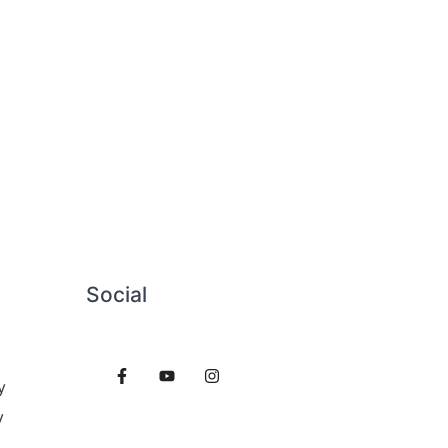
Social
y
y