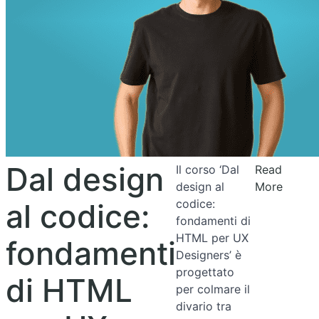
Dal design
Il corso ‘Dal
Read
design al
More
codice:
al codice:
fondamenti di
HTML per UX
fondamenti
Designers’ è
progettato
di HTML
per colmare il
divario tra