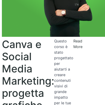
Canva e
Questo
Read
corso è
More
stato
Social
progettato
per
Media
aiutarti a
creare
Marketing:
contenuti
visivi di
progetta
grande
impatto
per le tue