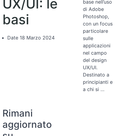
UX/UI: le
base nell’uso
di Adobe
basi
Photoshop,
con un focus
particolare
Date
18 Marzo 2024
sulle
applicazioni
nel campo
del design
UX/UI.
Destinato a
principianti e
a chi si …
Rimani
aggiornato
su