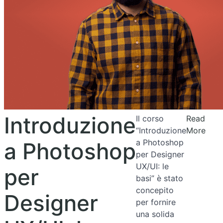
Introduzione
Il corso
Read
“Introduzione
More
a Photoshop
a Photoshop
per Designer
UX/UI: le
per
basi” è stato
concepito
Designer
per fornire
una solida