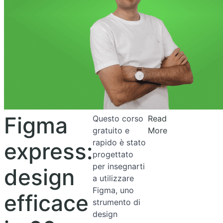
Figma
Questo corso
Read
gratuito e
More
rapido è stato
express:
progettato
per insegnarti
design
a utilizzare
Figma, uno
efficace
strumento di
design