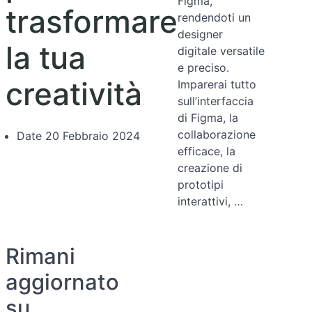
Figma,
trasformare
rendendoti un
designer
la tua
digitale versatile
e preciso.
creatività
Imparerai tutto
sull’interfaccia
di Figma, la
collaborazione
Date
20 Febbraio 2024
efficace, la
creazione di
prototipi
interattivi, …
Rimani
aggiornato
su