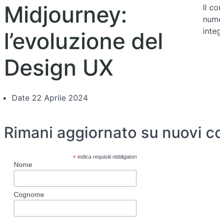
Midjourney:
Il c
nume
inte
l’evoluzione del
Design UX
Date
22 Aprile 2024
Rimani aggiornato su nuovi c
*
indica requisiti obbligatori
Nome
Cognome