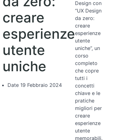
da zero:
Design con
“UX Design
creare
da zero:
creare
esperienze
esperienze
utente
utente
uniche”, un
corso
uniche
completo
che copre
tutti i
Date
19 Febbraio 2024
concetti
chiave e le
pratiche
migliori per
creare
esperienze
utente
memorabili.