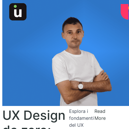
UX Design
Esplora i
Read
fondamenti
More
del UX