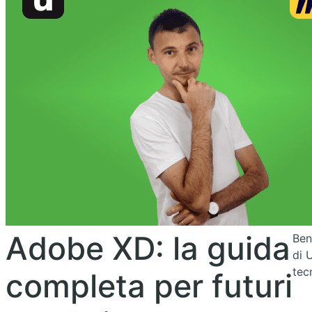
Adobe XD: la guida
Ben
di 
tec
completa per futuri