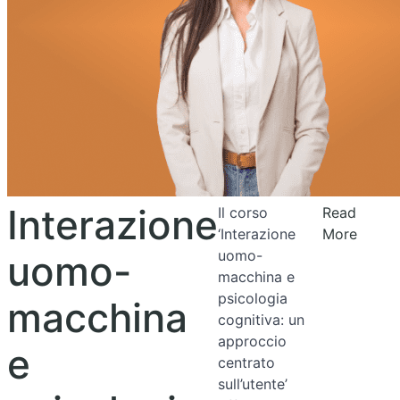
Interazione
Il corso
Read
‘Interazione
More
uomo-
uomo-
macchina e
psicologia
macchina
cognitiva: un
approccio
e
centrato
sull’utente’